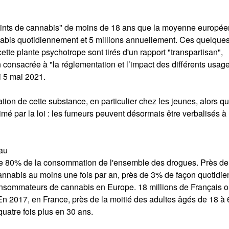
joints de cannabis" de moins de 18 ans que la moyenne europée
abis quotidiennement et 5 millions annuellement. Ces quelque
ette plante psychotrope sont tirés d'un rapport "transpartisan",
on consacrée à "la réglementation et l’impact des différents usag
i 5 mai 2021.
n de cette substance, en particulier chez les jeunes, alors q
rimé par la loi : les fumeurs peuvent désormais être verbalisés à
eau
e 80% de la consommation de l'ensemble des drogues. Près d
nnabis au moins une fois par an, près de 3% de façon quotidie
onsommateurs de cannabis en Europe. 18 millions de Français o
En 2017, en France, près de la moitié des adultes âgés de 18 à
uatre fois plus en 30 ans.