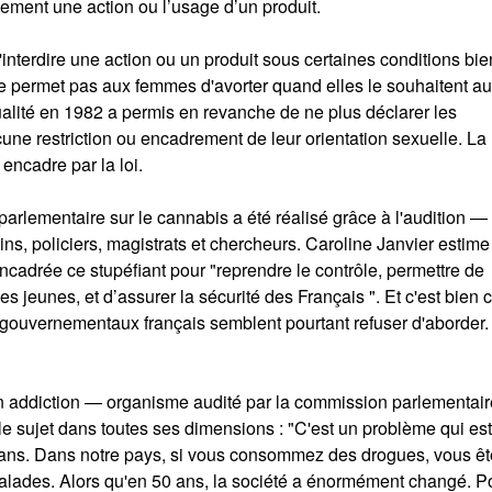
lement une action ou l’usage d’un produit.
'interdire une action ou un produit sous certaines conditions bie
 ne permet pas aux femmes d'avorter quand elles le souhaitent a
alité en 1982 a permis en revanche de ne plus déclarer les
ne restriction ou encadrement de leur orientation sexuelle. La
 encadre par la loi.
parlementaire sur le cannabis a été réalisé grâce à l'audition —
ns, policiers, magistrats et chercheurs. Caroline Janvier estime 
cadrée ce stupéfiant pour "reprendre le contrôle, permettre de
jeunes, et d’assurer la sécurité des Français ". Et c'est bien c
gouvernementaux français semblent pourtant refuser d'aborder.
on addiction — organisme audité par la commission parlementai
le sujet dans toutes ses dimensions : "C'est un problème qui est 
ans. Dans notre pays, si vous consommez des drogues, vous ête
malades. Alors qu'en 50 ans, la société a énormément changé. P