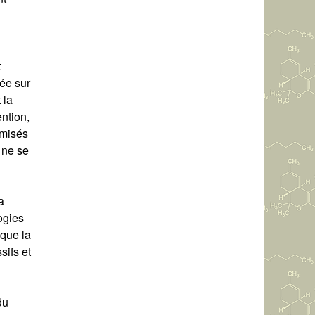
t
tée sur
 la
ention,
amisés
 ne se
a
ogies
 que la
sifs et
du