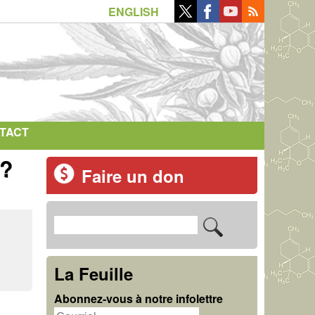
ENGLISH
TACT
 ?
Faire un don
R
F
e
o
c
La Feuille
r
h
Abonnez-vous à notre infolettre
m
e