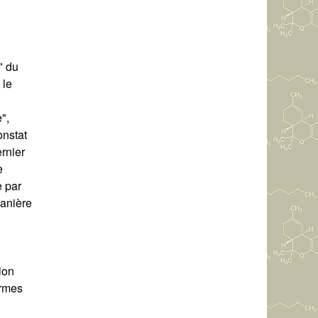
" du
 le
",
onstat
rnier
e
e par
manière
ion
ermes