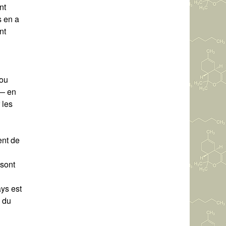
nt
s en a
nt
 ou
 — en
 les
ent de
 sont
ays est
e du