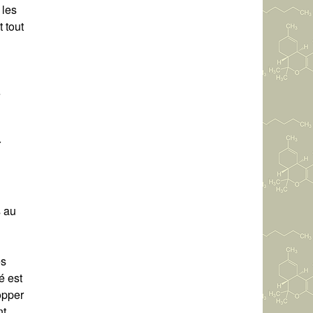
 les
 tout
e
r
s au
es
é est
opper
nt