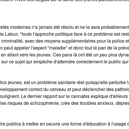
iétés modernes n'a jamais été résolu et ne le sera probablemen
 Latour, "toute l'approche politique face à ce problème est res
a criminalité, avec des moyens supplémentaires pour la police et
n peut appeler l'aspect "maladie" et donc tout le pan de la prév
, en allant vers les jeunes. Ces pans là ont été un peu plus dyn
 sur ce sujet qui empêche d'atteindre correctement le public qui
cs jeunes, est un problème sanitaire réel puisqu'elle perturbe l
éveloppement correct du cerveau et peut déclencher des pathol
ulignent. Le dernier rapport sur le cannabis explique d'ailleurs
s risques de schizophrénie, crée des troubles anxieux, dépres
voirs publics à mettre en oeuvre une forme d'éducation à l'usage 