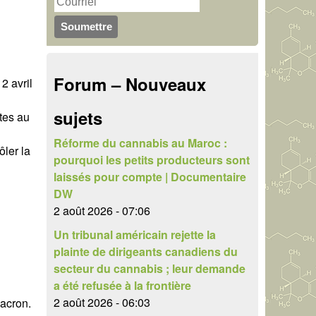
u
r
c
l
h
a
Forum – Nouveaux
2 avril
e
i
r
sujets
tes au
r
e
Réforme du cannabis au Maroc :
ôler la
pourquoi les petits producteurs sont
d
laissés pour compte | Documentaire
e
DW
2 août 2026 - 07:06
r
Un tribunal américain rejette la
e
plainte de dirigeants canadiens du
secteur du cannabis ; leur demande
c
a été refusée à la frontière
h
2 août 2026 - 06:03
Macron.