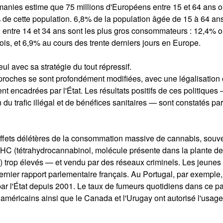
anies estime que 75 millions d'Européens entre 15 et 64 ans o
de cette population. 6,8% de la population âgée de 15 à 64 an
entre 14 et 34 ans sont les plus gros consommateurs : 12,4% o
s, et 6,9% au cours des trente derniers jours en Europe.
ul avec sa stratégie du tout répressif.
proches se sont profondément modifiées, avec une légalisation
t encadrées par l'État. Les résultats positifs de ces politiques
u trafic illégal et de bénéfices sanitaires — sont constatés par
 effets délétères de la consommation massive de cannabis, souv
HC (tétrahydrocannabinol, molécule présente dans la plante de
 trop élevés — et vendu par des réseaux criminels. Les jeunes
ernier rapport parlementaire français. Au Portugal, par exemple,
par l'État depuis 2001. Le taux de fumeurs quotidiens dans ce p
ts américains ainsi que le Canada et l'Urugay ont autorisé l'usag