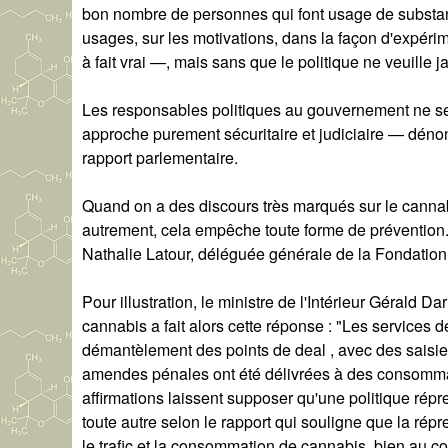
bon nombre de personnes qui font usage de substanc
usages, sur les motivations, dans la façon d'expéri
à fait vrai —, mais sans que le politique ne veuille j
Les responsables politiques au gouvernement ne sem
approche purement sécuritaire et judiciaire — dénon
rapport parlementaire.
Quand on a des discours très marqués sur le cannabis
autrement, cela empêche toute forme de prévention
Nathalie Latour, déléguée générale de la Fondation
Pour illustration, le ministre de l'Intérieur Gérald 
cannabis a fait alors cette réponse : "Les services 
démantèlement des points de deal , avec des saisies 
amendes pénales ont été délivrées à des consommat
affirmations laissent supposer qu'une politique répr
toute autre selon le rapport qui souligne que la rép
le trafic et la consommation de cannabis, bien au co