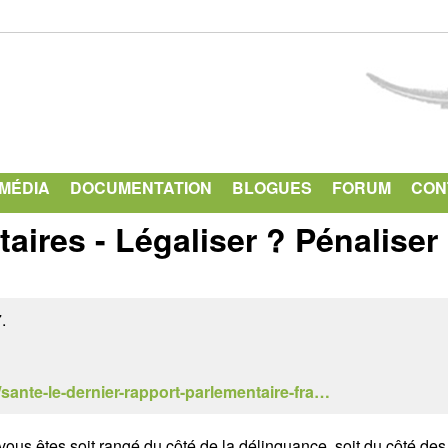
Aller
au
contenu
principal
IMÉDIA
DOCUMENTATION
BLOGUES
FORUM
CON
aires - Légaliser ? Pénaliser
.
sante-le-dernier-rapport-parlementaire-fra…
us êtes soit rangé du côté de la délinquance, soit du côté des