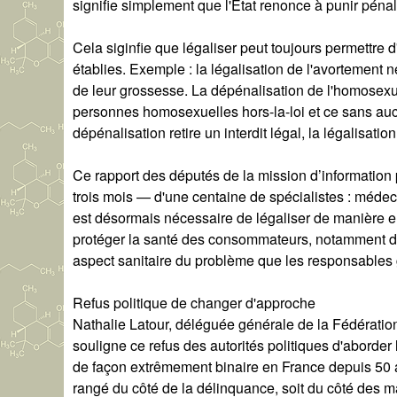
signifie simplement que l'État renonce à punir péna
Cela siginfie que légaliser peut toujours permettre d
établies. Exemple : la légalisation de l'avortement
de leur grossesse. La dépénalisation de l'homosexu
personnes homosexuelles hors-la-loi et ce sans aucu
dépénalisation retire un interdit légal, la légalisation
Ce rapport des députés de la mission d’information 
trois mois — d'une centaine de spécialistes : médeci
est désormais nécessaire de légaliser de manière en
protéger la santé des consommateurs, notamment des 
aspect sanitaire du problème que les responsables 
Refus politique de changer d'approche
Nathalie Latour, déléguée générale de la Fédérati
souligne ce refus des autorités politiques d'aborder 
de façon extrêmement binaire en France depuis 50 
rangé du côté de la délinquance, soit du côté des 