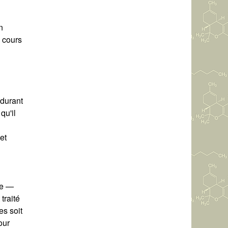
n
u cours
 durant
qu'il
et
re —
traité
s soit
our