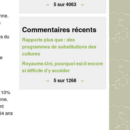
e
‹‹
5 sur 4063
››
r
nne.
s
c
Commentaires récents
h
es du
Rapporte plus que : des
e
programmes de substitutions des
cultures
ue
Royaume-Uni, pourquoi est-il encore
si difficile d'y accéder
‹‹
5 sur 1268
››
e 10%
nne.
nt
 64 ans