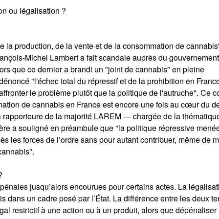
ion ou légalisation ?
e de la production, de la vente et de la consommation de cannabis
François-Michel Lambert a fait scandale auprès du gouvernement
lors que ce dernier a brandi un "joint de cannabis" en pleine
noncé "l'échec total du répressif et de la prohibition en France
d'affronter le problème plutôt que la politique de l'autruche". Ce c
mmation de cannabis en France est encore une fois au cœur du de
la rapporteure de la majorité LAREM — chargée de la thématiqu
ière a souligné en préambule que "la politique répressive mené
cès les forces de l’ordre sans pour autant contribuer, même de 
 cannabis".
?
pénales jusqu’alors encourues pour certains actes. La légalisat
s dans un cadre posé par l’État. La différence entre les deux t
gal restrictif à une action ou à un produit, alors que dépénaliser