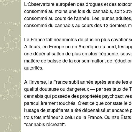
L'Observatoire européen des drogues et des toxicom
consommé au moins une fois du cannabis, soit 20% 
consommé au cours de l'année. Les jeunes adultes, 
consommé du cannabis au cours des 12 derniers moi
La France fait néanmoins de plus en plus cavalier se
Ailleurs, en Europe ou en Amérique du nord, les ap
une dépénalisation de plus en plus fréquente, souven
matière de baisse de la consommation, de réduction d
autorités.
A l'inverse, la France subit année après année les
qualité douteuse ou dangereux — par ses taux de T
cannabis qui possède des propriétés psychoactives)
particulièrement touchés. C'est ce que constate le d
l'usage de stupéfiants a été dépénalisé et encadré 
trois fois inférieur à celui de la France. Quinze Éta
"cannabis récréatif".