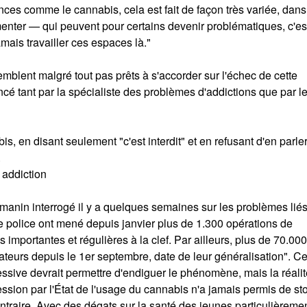
es comme le cannabis, cela est fait de façon très variée, dans
menter — qui peuvent pour certains devenir problématiques, c'est
amais travailler ces espaces là."
blent malgré tout pas prêts à s'accorder sur l'échec de cette
cé tant par la spécialiste des problèmes d'addictions que par l
, en disant seulement "c'est interdit" et en refusant d'en parle
.
 addiction
Darmanin interrogé il y a quelques semaines sur les problèmes lié
de police ont mené depuis janvier plus de 1.300 opérations de
importantes et régulières à la clef. Par ailleurs, plus de 70.000
eurs depuis le 1er septembre, date de leur généralisation". C
essive devrait permettre d'endiguer le phénomène, mais la réalit
ression par l'État de l'usage du cannabis n'a jamais permis de st
ntraire. Avec des dégats sur la santé des jeunes particulièreme