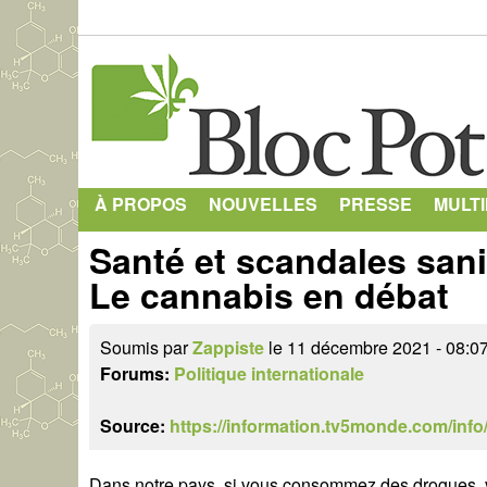
À PROPOS
NOUVELLES
PRESSE
MULT
Santé et scandales sanit
Le cannabis en débat
Soumis par
Zappiste
le 11 décembre 2021 - 08:07
Forums:
Politique internationale
Source:
https://information.tv5monde.com/info/
Dans notre pays, si vous consommez des drogues, vo