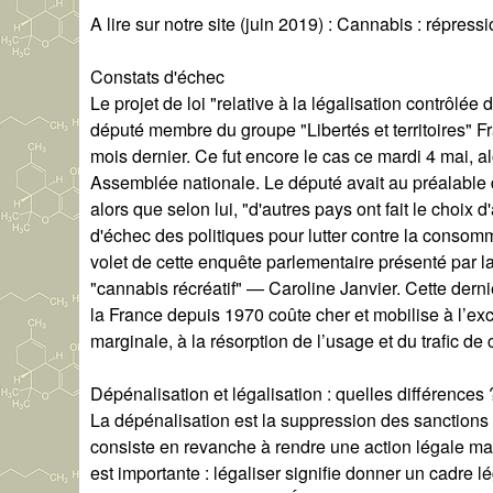
A lire sur notre site (juin 2019) : Cannabis : répress
Constats d'échec
Le projet de loi "relative à la légalisation contrôlé
député membre du groupe "Libertés et territoires" 
mois dernier. Ce fut encore le cas ce mardi 4 mai, a
Assemblée nationale. Le député avait au préalable dé
alors que selon lui, "d'autres pays ont fait le choix 
d'échec des politiques pour lutter contre la conso
volet de cette enquête parlementaire présenté par 
"cannabis récréatif" — Caroline Janvier. Cette dern
la France depuis 1970 coûte cher et mobilise à l’ex
marginale, à la résorption de l’usage et du trafic de
Dépénalisation et légalisation : quelles différences 
La dépénalisation est la suppression des sanctions 
consiste en revanche à rendre une action légale mai
est importante : légaliser signifie donner un cadre lé