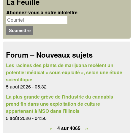
c
La Feuille
r
h
Abonnez-vous à notre infolettre
m
e
u
r
c
l
h
a
Forum – Nouveaux sujets
e
i
r
Les racines des plants de marijuana recèlent un
r
potentiel médical « sous-exploité », selon une étude
e
scientifique
5 août 2026 - 05:32
d
La plus grande grève de l'industrie du cannabis
e
prend fin dans une exploitation de culture
appartenant à MSO dans l'Illinois
r
5 août 2026 - 04:50
e
‹‹
4 sur 4065
››