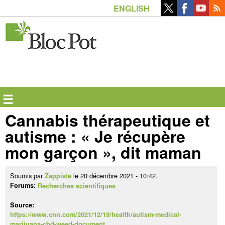
Aller
ENGLISH
au
contenu
principal
☰
Cannabis thérapeutique et
autisme : « Je récupère
mon garçon », dit maman
Soumis par
le 20 décembre 2021 - 10:42.
Zappiste
Forums:
Recherches scientifiques
Source:
https://www.cnn.com/2021/12/19/health/autism-medical-
marijuana-cbd-weed-document…