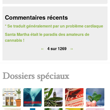
c
h
Commentaires récents
e
* Se traduit généralement par un problème cardiaque
r
Santa Martha était le paradis des amateurs de
c
cannabis !
h
‹‹
4 sur 1269
››
e
Dossiers spéciaux