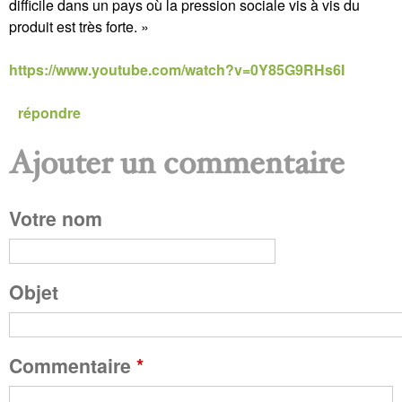
difficile dans un pays où la pression sociale vis à vis du
produit est très forte. »
https://www.youtube.com/watch?v=0Y85G9RHs6I
répondre
Ajouter un commentaire
P
Votre nom
a
g
Objet
e
Commentaire
*
s