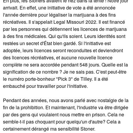
En plus, les Stoners avaient le nez dans la tente ! Notre jour
arrivait. En effet, une initiative de vote a été annoncée
l'année dernière pour légaliser la marijuana à des fins
récréatives. Il s'appelait Legal Missouri 2022. Il est financé
par les personnes qui détiennent les licences de marijuana
à des fins médicales. Qui qu'ils soient. Leurs identités sont
restées un secret d'État bien gardé. Si l'initiative est
adoptée, leurs licences seront reconduites et deviendront
des licences récréatives, et aucune nouvelle licence
complète ne sera accordée pendant 548 jours. Quelle est la
signification de ce nombre ? Je ne sais pas. C'est peut-être
le numéro porte-bonheur "Pick 3" de Tilley. Il a été
embauché pour travailler pour l'initiative.
Pendant des années, nous avons parlé avec nostalgie de la
fin de la prohibition. Et maintenant, l'industrie va être dirigée
par des gens qui voulaient nous mettre en prison. Cela ne
semble-t-il pas choquant pour quelqu'un d'autre? Cela a
certainement dérangé ma sensibilité Stoner.