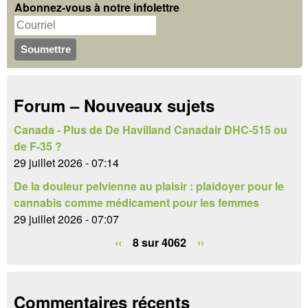
h
Abonnez-vous à notre infolettre
m
e
u
r
c
l
h
a
Forum – Nouveaux sujets
e
i
r
Canada - Plus de De Havilland Canadair DHC-515 ou
r
de F-35 ?
e
29 juillet 2026 - 07:14
De la douleur pelvienne au plaisir : plaidoyer pour le
d
cannabis comme médicament pour les femmes
e
29 juillet 2026 - 07:07
r
‹‹
8 sur 4062
››
e
c
Commentaires récents