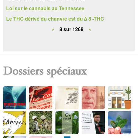
h
Loi sur le cannabis au Tennessee
e
Le THC dérivé du chanvre est du ∆ 8 -THC
r
‹‹
8 sur 1268
››
c
h
e
Dossiers spéciaux