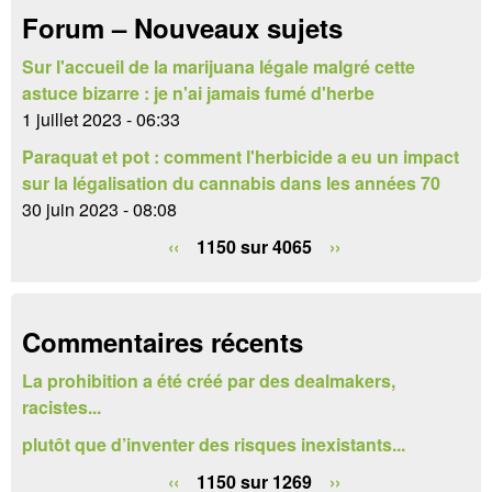
a
Forum – Nouveaux sujets
e
i
r
Sur l'accueil de la marijuana légale malgré cette
r
astuce bizarre : je n'ai jamais fumé d'herbe
e
1 juillet 2023 - 06:33
Paraquat et pot : comment l'herbicide a eu un impact
d
sur la légalisation du cannabis dans les années 70
e
30 juin 2023 - 08:08
r
‹‹
1150 sur 4065
››
e
c
Commentaires récents
h
La prohibition a été créé par des dealmakers,
e
racistes...
r
plutôt que d’inventer des risques inexistants...
c
‹‹
1150 sur 1269
››