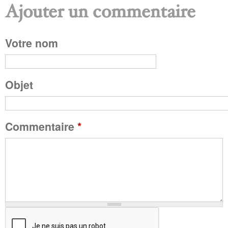
Ajouter un commentaire
P
Votre nom
a
g
Objet
e
Commentaire
*
s