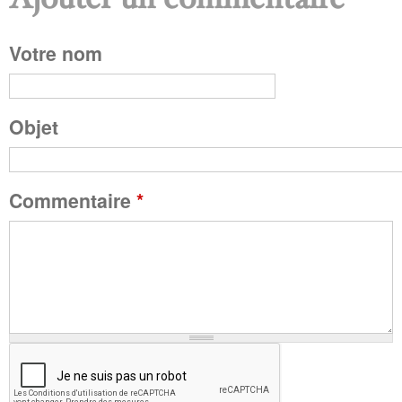
Ajouter un commentaire
P
Votre nom
a
g
Objet
e
Commentaire
*
s