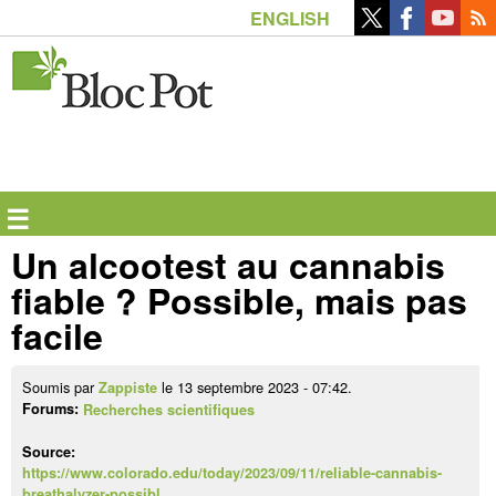
Aller
ENGLISH
au
contenu
principal
☰
Un alcootest au cannabis
fiable ? Possible, mais pas
facile
Soumis par
le 13 septembre 2023 - 07:42.
Zappiste
Forums:
Recherches scientifiques
Source:
https://www.colorado.edu/today/2023/09/11/reliable-cannabis-
breathalyzer-possibl…