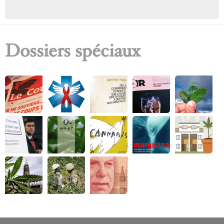
h
e
Dossiers spéciaux