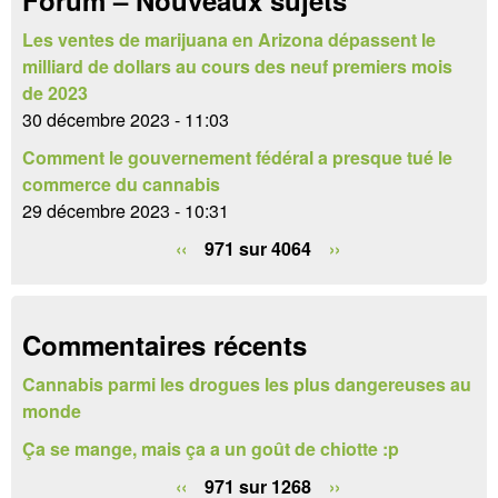
e
i
r
Les ventes de marijuana en Arizona dépassent le
r
milliard de dollars au cours des neuf premiers mois
e
de 2023
30 décembre 2023 - 11:03
d
Comment le gouvernement fédéral a presque tué le
e
commerce du cannabis
29 décembre 2023 - 10:31
r
‹‹
971 sur 4064
››
e
c
h
Commentaires récents
e
Cannabis parmi les drogues les plus dangereuses au
monde
r
Ça se mange, mais ça a un goût de chiotte :p
c
‹‹
971 sur 1268
››