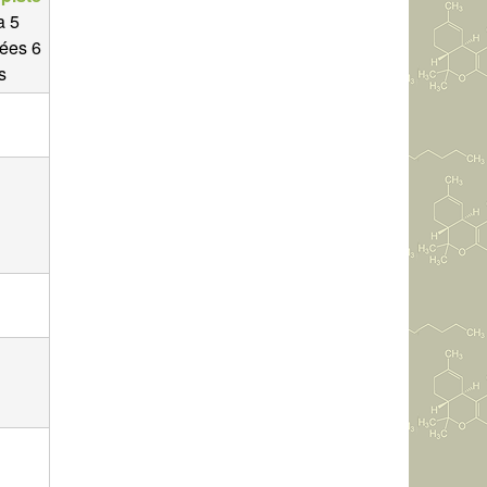
 a 5
ées 6
s