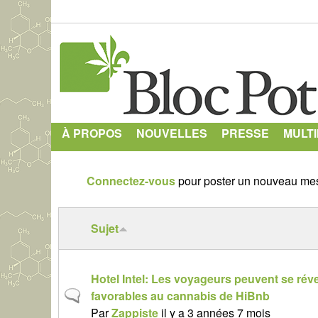
À PROPOS
NOUVELLES
PRESSE
MULT
Connectez-vous
pour poster un nouveau mes
Sujet
Hotel Intel: Les voyageurs peuvent se révei
S
favorables au cannabis de HiBnb
u
Par
Zappiste
il y a 3 années 7 mois