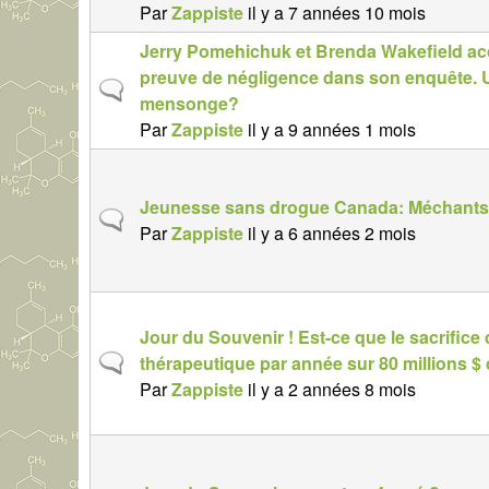
o
l
u
Par
Zappiste
il y a 7 années 10 mois
t
r
j
n
Jerry Pomehichuk et Brenda Wakefield accu
m
e
o
preuve de négligence dans son enquête. U
a
S
t
r
mensonge?
l
u
n
m
Par
Zappiste
il y a 9 années 1 mois
j
o
a
e
r
l
t
m
Jeunesse sans drogue Canada: Méchants
S
n
a
Par
Zappiste
il y a 6 années 2 mois
u
o
l
j
r
e
m
t
a
Jour du Souvenir ! Est-ce que le sacrifice
n
l
S
thérapeutique par année sur 80 millions $
o
u
Par
Zappiste
il y a 2 années 8 mois
r
j
m
e
a
t
l