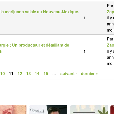
Par
r la marijuana saisie au Nouveau-Mexique,
Zap
1
il y
ann
moi
Par
argie ; Un producteur et détaillant de
Zap
s
1
il y
ann
moi
10
11
12
13
14
15
…
suivant ›
dernier »