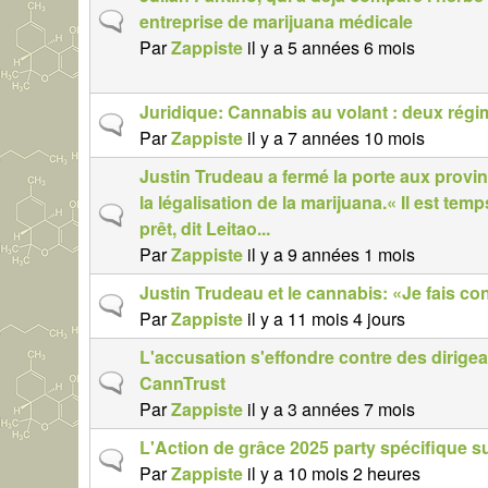
n
S
entreprise de marijuana médicale
o
u
Par
Zappiste
il y a 5 années 6 mois
r
j
m
e
Juridique: Cannabis au volant : deux rég
a
S
t
Par
Zappiste
il y a 7 années 10 mois
l
u
n
Justin Trudeau a fermé la porte aux provin
j
o
la légalisation de la marijuana.« Il est t
e
r
S
prêt, dit Leitao...
t
m
u
Par
Zappiste
il y a 9 années 1 mois
n
a
j
o
l
Justin Trudeau et le cannabis: «Je fais c
e
S
r
Par
Zappiste
il y a 11 mois 4 jours
t
u
m
n
L'accusation s'effondre contre des dirige
j
a
o
S
CannTrust
e
l
r
u
Par
Zappiste
il y a 3 années 7 mois
t
m
j
n
L'Action de grâce 2025 party spécifique s
a
S
e
o
Par
Zappiste
il y a 10 mois 2 heures
l
u
t