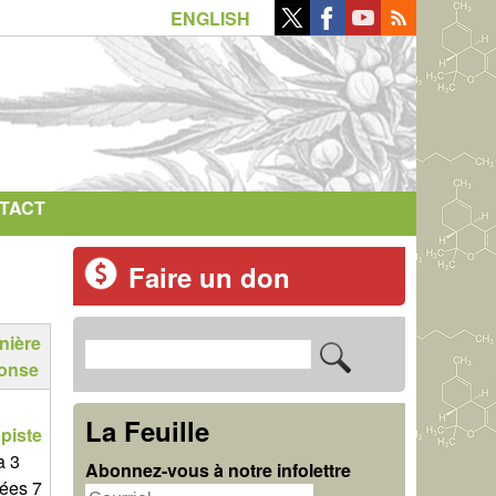
ENGLISH
TACT
Faire un don
nière
R
F
onse
e
o
c
La Feuille
piste
r
h
 a 3
Abonnez-vous à notre infolettre
m
ées 7
e