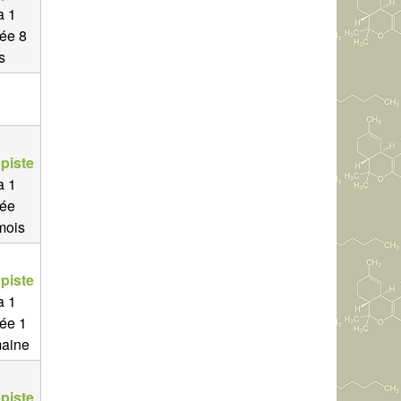
 a 1
ée 8
s
piste
 a 1
ée
mois
piste
 a 1
ée 1
aine
piste