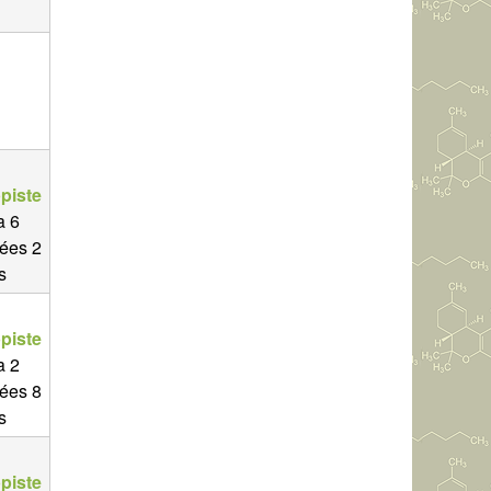
piste
 a 6
ées 2
s
piste
 a 2
ées 8
s
piste