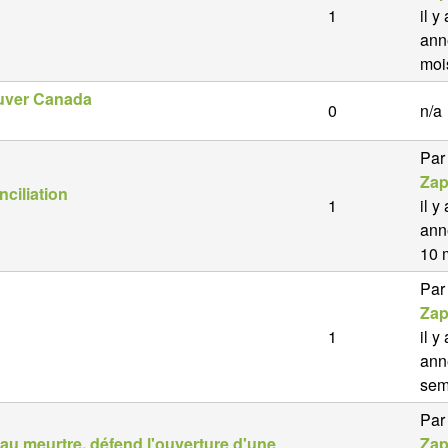
1
il y
ann
moi
ouver Canada
0
n/a
Par
Zap
nciliation
1
il y
ann
10 
Par
Zap
1
il y
ann
sem
Par
 au meurtre, défend l'ouverture d'une
Zap