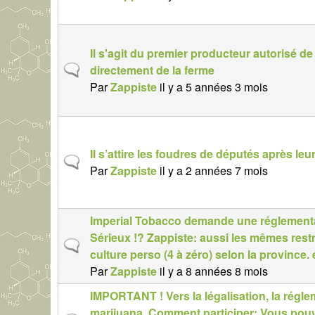
j
e
t
Il s'agit du premier producteur autorisé d
n
S
directement de la ferme
o
u
Par
Zappiste
il y a 5 années 3 mois
r
j
m
e
a
t
l
Il s’attire les foudres de députés après le
n
S
Par
Zappiste
il y a 2 années 7 mois
o
u
r
j
m
e
Imperial Tobacco demande une réglementa
a
t
Sérieux !? Zappiste: aussi les mêmes res
l
S
n
culture perso (4 à zéro) selon la province. et
u
o
Par
Zappiste
il y a 8 années 8 mois
j
r
IMPORTANT ! Vers la légalisation, la régleme
e
m
marijuana. Comment participer: Vous pou
t
a