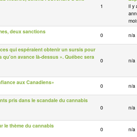
1
il y
ann
moi
imes, deux sanctions
0
n/a
ces qui espéraient obtenir un sursis pour
emps qu'on avance là-dessus ». Québec sera
0
n/a
onfiance aux Canadiens»
0
n/a
ants pris dans le scandale du cannabis
0
n/a
ur le thème du cannabis
0
n/a