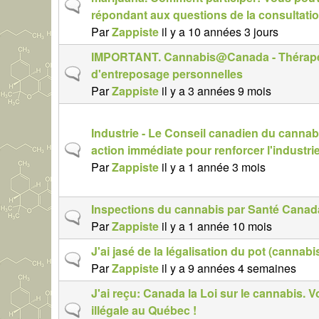
S
répondant aux questions de la consultatio
n
l
u
Par
Zappiste
il y a 10 années 3 jours
o
j
r
IMPORTANT. Cannabis@Canada - Thérapeuti
e
m
S
d'entreposage personnelles
t
a
u
Par
Zappiste
il y a 3 années 9 mois
n
l
j
o
e
r
Industrie - Le Conseil canadien du cannabi
t
m
S
action immédiate pour renforcer l'industr
n
a
u
Par
Zappiste
il y a 1 année 3 mois
o
l
j
r
e
Inspections du cannabis par Santé Canad
m
S
t
Par
Zappiste
il y a 1 année 10 mois
a
u
n
l
J'ai jasé de la légalisation du pot (cannab
j
o
S
Par
Zappiste
il y a 9 années 4 semaines
e
r
u
t
m
J'ai reçu: Canada la Loi sur le cannabis. 
j
n
a
S
illégale au Québec !
e