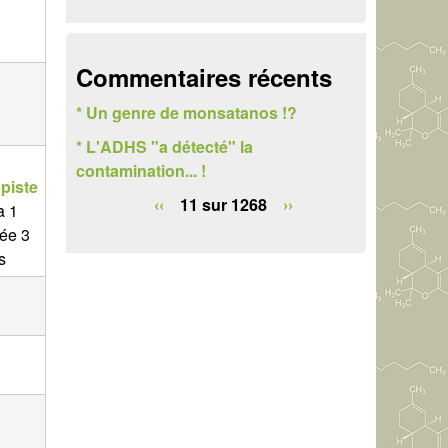
e
r
Commentaires récents
c
* Un genre de monsatanos !?
h
* L'ADHS "a détecté" la
e
contamination... !
piste
‹‹
11 sur 1268
››
 a 1
ée 3
s