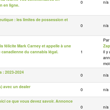
0
n/a
n en ligne.
que : les limites de possession et
0
n/a
Par
s félicite Mark Carney et appelle à une
Zap
ie canadienne du cannabis légal.
1
il y
ann
moi
a : 2023-2024
0
n/a
is) avec un dealer
0
n/a
Voici ce que vous devez savoir. Annonce
0
n/a