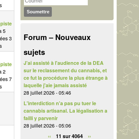
s
u
r
c
l
piste
h
a
 a 5
Forum – Nouveaux
e
ées 3
i
s
r
sujets
r
e
J'ai assisté à l'audience de la DEA
piste
sur le reclassement du cannabis, et
 a 2
d
ce fut la procédure la plus étrange à
ées 7
e
laquelle j'aie jamais assisté
s
28 juillet 2026 - 05:46
r
L'interdiction n'a pas pu tuer le
e
cannabis artisanal. La légalisation a
failli y parvenir
c
28 juillet 2026 - 05:06
h
‹‹
11 sur 4064
››