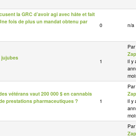
sent la GRC d’avoir agi avec hâte et fait
ne fois de plus un mandat obtenu par
0
n/a
Par
Zap
 jujubes
1
il y
ann
moi
Par
 des vétérans vaut 200 000 $ en cannabis
Zap
 de prestations pharmaceutiques ?
1
il y
ann
moi
Par
Zap