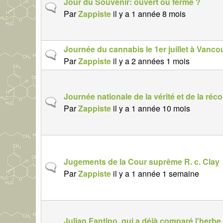
Jour du Souvenir: ouvert ou fermé ?
n
S
Par
Zappiste
il y a 1 année 8 mois
o
u
r
j
m
e
Journée du cannabis le 1er juillet à Vanc
a
S
t
Par
Zappiste
il y a 2 années 1 mois
l
u
n
j
o
e
r
Journée nationale de la vérité et de la réco
S
t
m
Par
Zappiste
il y a 1 année 10 mois
u
n
a
j
o
l
e
r
t
m
Jugements de la Cour suprême R. c. Clay
n
a
S
Par
Zappiste
il y a 1 année 1 semaine
o
l
u
r
j
m
e
a
t
Julian Fantino, qui a déjà comparé l'herbe
l