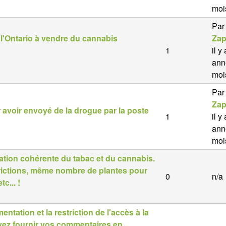
moi
Par
e l'Ontario à vendre du cannabis
Zap
1
il y
ann
moi
Par
Zap
ur avoir envoyé de la drogue par la poste
1
il y
ann
moi
tion cohérente du tabac et du cannabis.
trictions, même nombre de plantes pour
0
n/a
c... !
ntation et la restriction de l'accès à la
vez fournir vos commentaires en