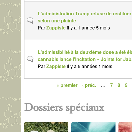
r
j
n
m
L'administration Trump refuse de restitue
e
o
a
S
selon une plainte
t
r
l
u
Par
Zappiste
il y a 1 année 5 mois
n
m
j
o
a
e
r
l
t
m
L'admissibilité à la deuxième dose a été él
n
a
S
cannabis lance l'incitation « Joints for Jab
o
l
u
Par
Zappiste
il y a 5 années 1 mois
r
j
m
e
a
« premier
‹ préc.
…
7
8
9
t
P
l
n
a
o
Dossiers spéciaux
r
g
m
e
a
l
s