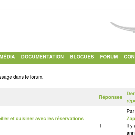
Aller
au
contenu
principal
IMÉDIA
DOCUMENTATION
BLOGUES
FORUM
CON
sage dans le forum.
Der
Réponses
rép
Par
ller et cuisiner avec les réservations
Zap
1
il y
ann