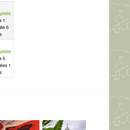
piste
 a 1
ée 5
s
piste
 a 5
ées 1
s