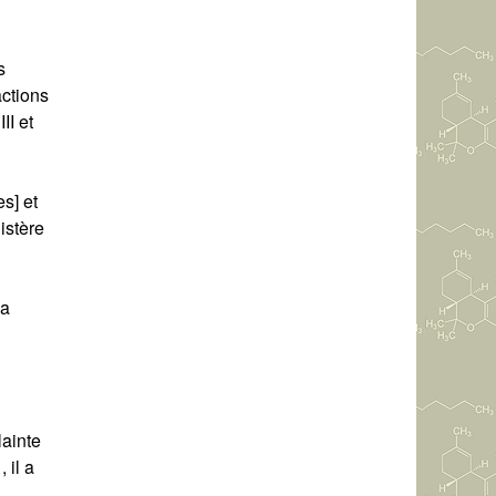
s
actions
II et
s] et
istère
la
ainte
 il a