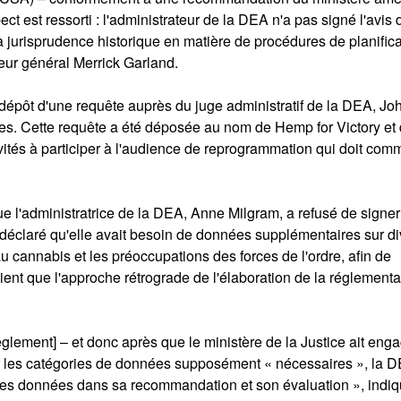
t est ressorti : l'administrateur de la DEA n'a pas signé l'avis 
a jurisprudence historique en matière de procédures de planifica
ureur général Merrick Garland.
 dépôt d'une requête auprès du juge administratif de la DEA, Jo
es. Cette requête a été déposée au nom de Hemp for Victory et
nvités à participer à l'audience de reprogrammation qui doit co
e l'administratrice de la DEA, Anne Milgram, a refusé de signer
 déclaré qu'elle avait besoin de données supplémentaires sur d
 cannabis et les préoccupations des forces de l'ordre, afin de
ent que l'approche rétrograde de l'élaboration de la réglementa
règlement] – et donc après que le ministère de la Justice ait eng
er les catégories de données supposément « nécessaires », la 
ces données dans sa recommandation et son évaluation », indiq