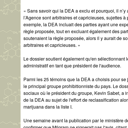
« Sans savoir qui la DEA a exclu et pourquoi, il n’
l’Agence sont arbitraires et capricieuses, sujettes à p
exemple, la DEA incluait des parties ayant une exper
règle proposée, tout en excluant également des part
soutenaient la règle proposée, alors il y aurait de 
arbitraires et capricieuses. »
Le dossier soutient également qu'en sélectionnant l
administratif en tant que président de l'audience.
Parmi les 25 témoins que la DEA a choisis pour se 
le principal groupe prohibitionniste du pays. Le do
sociaux où le président du groupe, Kevin Sabet, a i
de la DEA au sujet de l'effort de reclassification al
marijuana dans la liste I.
Une semaine avant la publication par le ministère de
confirmer que Milgram ne signerait pas l'avis, citan