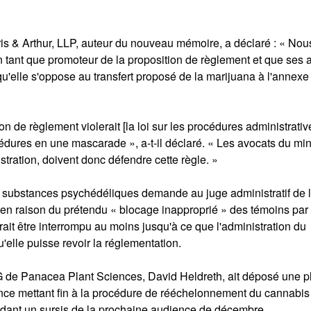
s & Arthur, LLP, auteur du nouveau mémoire, a déclaré : « Nou
tant que promoteur de la proposition de règlement et que ses 
u'elle s'oppose au transfert proposé de la marijuana à l'annexe I
 de règlement violerait [la loi sur les procédures administrative
édures en une mascarade », a-t-il déclaré. « Les avocats du min
tration, doivent donc défendre cette règle. »
 substances psychédéliques demande au juge administratif de 
n raison du prétendu « blocage inapproprié » des témoins par
rait être interrompu au moins jusqu'à ce que l'administration du
'elle puisse revoir la réglementation.
 de Panacea Plant Sciences, David Heldreth, ait déposé une pl
ce mettant fin à la procédure de rééchelonnement du cannabis ,
dant un sursis de la prochaine audience de décembre.