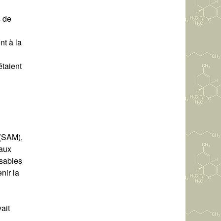
s de
nt à la
étaient
 (SAM),
eaux
nsables
nir la
ait