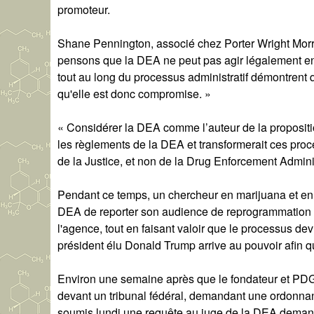
promoteur.
Shane Pennington, associé chez Porter Wright Morri
pensons que la DEA ne peut pas agir légalement en 
tout au long du processus administratif démontrent q
qu'elle est donc compromise. »
« Considérer la DEA comme l’auteur de la proposition
les règlements de la DEA et transformerait ces proc
de la Justice, et non de la Drug Enforcement Adminis
Pendant ce temps, un chercheur en marijuana et en
DEA de reporter son audience de reprogrammation e
l'agence, tout en faisant valoir que le processus dev
président élu Donald Trump arrive au pouvoir afin qu
Environ une semaine après que le fondateur et PDG
devant un tribunal fédéral, demandant une ordonnan
soumis lundi une requête au juge de la DEA deman