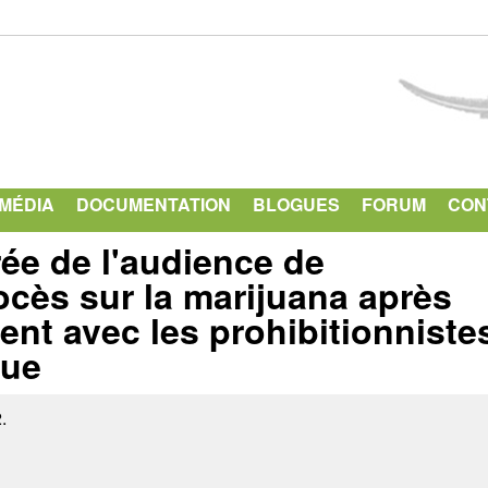
Aller
au
contenu
principal
IMÉDIA
DOCUMENTATION
BLOGUES
FORUM
CON
rée de l'audience de
cès sur la marijuana après
ent avec les prohibitionniste
que
.