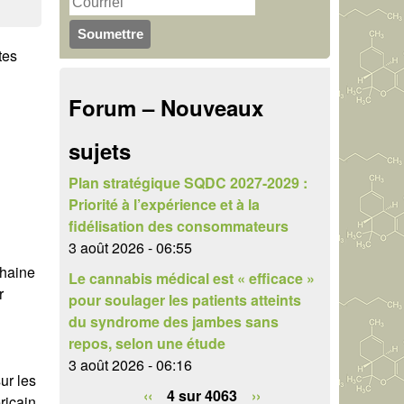
u
r
c
l
tes
h
a
Forum – Nouveaux
e
i
r
sujets
r
e
Plan stratégique SQDC 2027-2029 :
Priorité à l’expérience et à la
d
fidélisation des consommateurs
e
3 août 2026 - 06:55
chaine
Le cannabis médical est « efficace »
r
r
pour soulager les patients atteints
e
du syndrome des jambes sans
repos, selon une étude
c
3 août 2026 - 06:16
h
sur les
‹‹
4 sur 4063
››
ricain