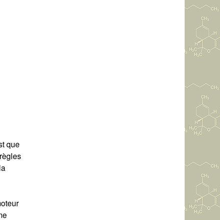
st que
 règles
la
moteur
me