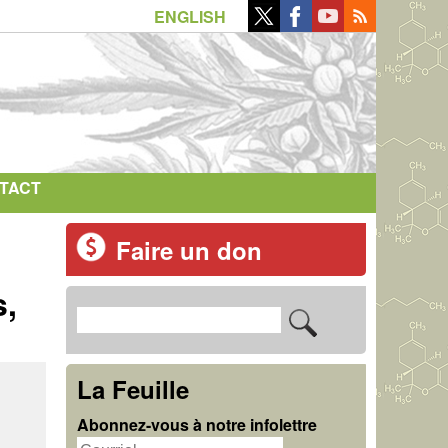
ENGLISH
TACT
Faire un don
s,
R
F
e
o
c
La Feuille
r
h
Abonnez-vous à notre infolettre
m
e