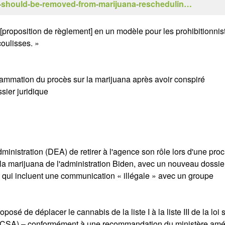
-should-be-removed-from-marijuana-reschedulin…
 [proposition de règlement] en un modèle pour les prohibitionnis
oulisses. »
rammation du procès sur la marijuana après avoir conspiré
sier juridique
inistration (DEA) de retirer à l'agence son rôle lors d'une pro
la marijuana de l'administration Biden, avec un nouveau dossie
es qui incluent une communication « illégale » avec un groupe
posé de déplacer le cannabis de la liste I à la liste III de la loi 
, CSA) – conformément à une recommandation du ministère amé