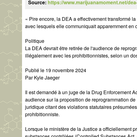
Source:
https://www.marijuanamoment.net/dea
« Pire encore, la DEA a effectivement transformé la
avec lesquels elle communiquait apparemment en c
Politique
La DEA devrait être retirée de l'audience de reprog
illégalement avec les prohibitionnistes, selon un dos
Publié le 19 novembre 2024
Par Kyle Jaeger
Il est demandé à un juge de la Drug Enforcement Adm
audience sur la proposition de reprogrammation de 
juridique citant des violations statutaires présumé
prohibitionniste.
Lorsque le ministère de la Justice a officiellement pro
substances contrôlées (Controlled Substances Act