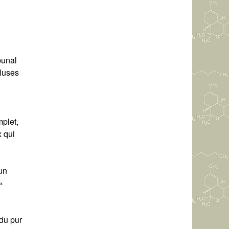
bunal
cluses
mplet,
x qui
un
«
 du pur