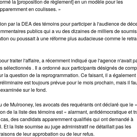
formé la [proposition de règlement] en un modèle pour les
 apparemment en coulisses. »
tion par la DEA des témoins pour participer à l'audience de déc
mmentaires publics qui a vu des dizaines de milliers de soumis
tion ou poussait à une réforme plus audacieuse comme le retrait
our traiter l'affaire, a récemment indiqué que l'agence n'avait p
ns sélectionnés . Il a ordonné aux participants désignés de comp
ur la question de la reprogrammation. Ce faisant, il a également
éliminaire est toujours prévue pour le mois prochain, mais il fa
 examinée sur le fond.
 de Mulrooney, les avocats des requérants ont déclaré que le 
 de la liste des témoins est « alarmant, antidémocratique et tr
 cas, des candidats apparemment qualifiés qui ont demandé à
l. Et la liste soumise au juge administratif ne détaillait pas les
raisons de leur approbation ou de leur refus.