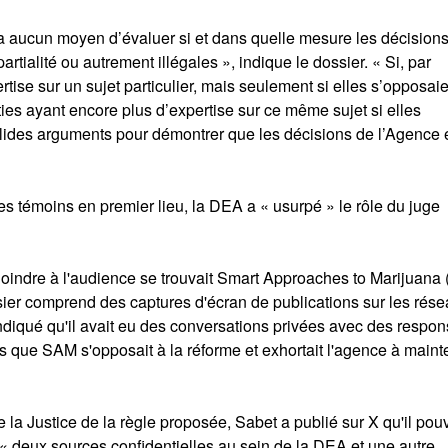
y a aucun moyen d’évaluer si et dans quelle mesure les décision
artialité ou autrement illégales », indique le dossier. « Si, par
tise sur un sujet particulier, mais seulement si elles s’opposaie
ies ayant encore plus d’expertise sur ce même sujet si elles
solides arguments pour démontrer que les décisions de l’Agence 
es témoins en premier lieu, la DEA a « usurpé » le rôle du juge
joindre à l'audience se trouvait Smart Approaches to Marijuana
ssier comprend des captures d'écran de publications sur les rés
ndiqué qu'il avait eu des conversations privées avec des respo
ors que SAM s'opposait à la réforme et exhortait l'agence à mainte
 la Justice de la règle proposée, Sabet a publié sur X qu'il pouv
t « deux sources confidentielles au sein de la DEA et une autre