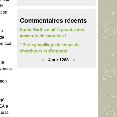
e
de
r
tion
Commentaires récents
c
Santa Martha était le paradis des
h
hn
amateurs de cannabis !
 de
e
mmencer
* Perte gaspillage de temps de
chercheurs et d’argents
‹‹
4 sur 1268
››
 la
iverses
tion
agé
DEA a
ue la