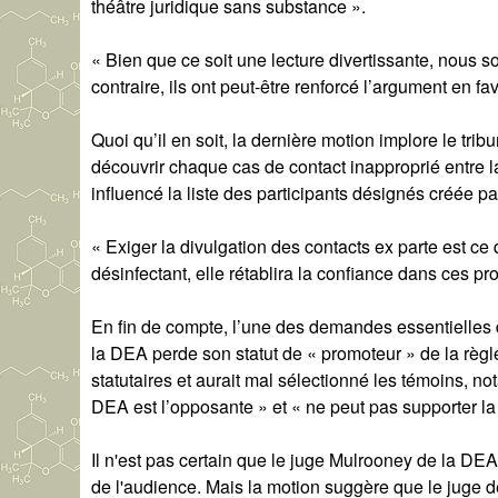
théâtre juridique sans substance ».
« Bien que ce soit une lecture divertissante, nous so
contraire, ils ont peut-être renforcé l’argument en fa
Quoi qu’il en soit, la dernière motion implore le trib
découvrir chaque cas de contact inapproprié entre la
influencé la liste des participants désignés créée par
« Exiger la divulgation des contacts ex parte est ce q
désinfectant, elle rétablira la confiance dans ces pr
En fin de compte, l’une des demandes essentielles d
la DEA perde son statut de « promoteur » de la règl
statutaires et aurait mal sélectionné les témoins, n
DEA est l’opposante » et « ne peut pas supporter la
Il n'est pas certain que le juge Mulrooney de la DE
de l'audience. Mais la motion suggère que le juge 