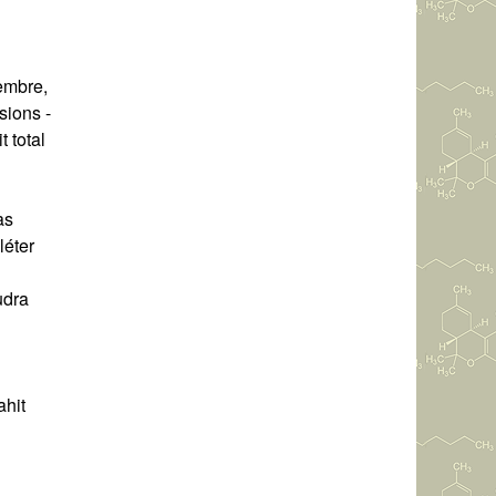
embre,
sions -
 total
as
léter
udra
«
ahit