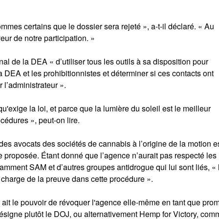
mmes certains que le dossier sera rejeté », a-t-il déclaré. « Au
veur de notre participation. »
unal de la DEA « d’utiliser tous les outils à sa disposition pour
 DEA et les prohibitionnistes et déterminer si ces contacts ont
 l’administrateur ».
u'exige la loi, et parce que la lumière du soleil est le meilleur
océdures », peut-on lire.
es avocats des sociétés de cannabis à l’origine de la motion e
e proposée. Étant donné que l’agence n’aurait pas respecté les
otamment SAM et d’autres groupes antidrogue qui lui sont liés, « 
 charge de la preuve dans cette procédure ».
A ait le pouvoir de révoquer l'agence elle-même en tant que pro
désigne plutôt le DOJ, ou alternativement Hemp for Victory, com