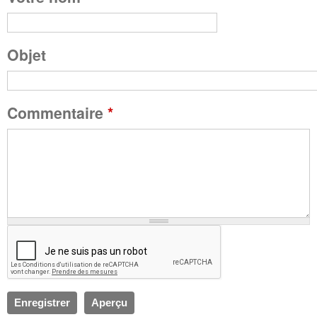
a
g
Objet
e
Commentaire
*
s