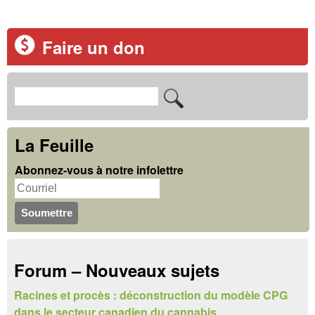
Faire un don
R
F
e
o
c
La Feuille
r
h
Abonnez-vous à notre infolettre
m
e
u
r
c
l
h
a
Forum – Nouveaux sujets
e
i
r
Racines et procès : déconstruction du modèle CPG
r
dans le secteur canadien du cannabis