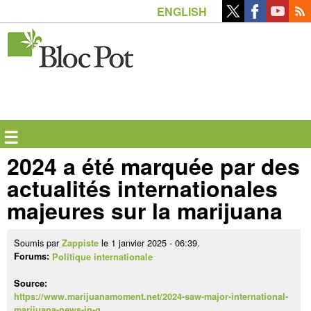
Aller
ENGLISH
au
contenu
principal
☰
2024 a été marquée par des
actualités internationales
majeures sur la marijuana
Soumis par
le 1 janvier 2025 - 06:39.
Zappiste
Forums:
Politique internationale
Source:
https://www.marijuanamoment.net/2024-saw-major-international-
marijuana-news-in-g…