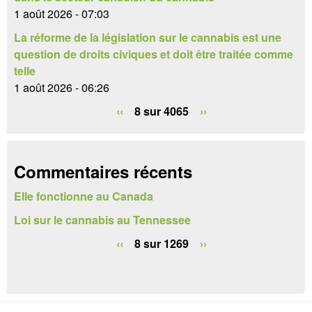
e
1 août 2026 - 07:03
La réforme de la législation sur le cannabis est une
d
question de droits civiques et doit être traitée comme
e
telle
1 août 2026 - 06:26
r
‹‹
8 sur 4065
››
e
c
h
Commentaires récents
e
Elle fonctionne au Canada
r
Loi sur le cannabis au Tennessee
c
‹‹
8 sur 1269
››
h
e