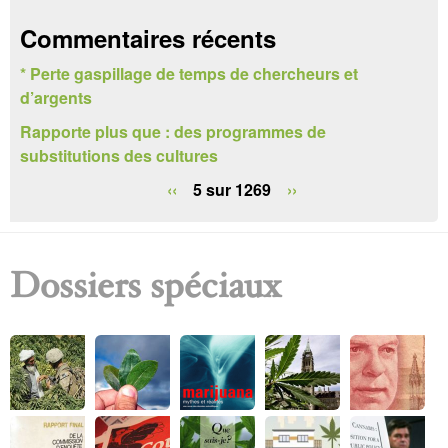
c
Commentaires récents
h
* Perte gaspillage de temps de chercheurs et
e
d’argents
r
Rapporte plus que : des programmes de
substitutions des cultures
c
‹‹
5 sur 1269
››
h
e
Dossiers spéciaux