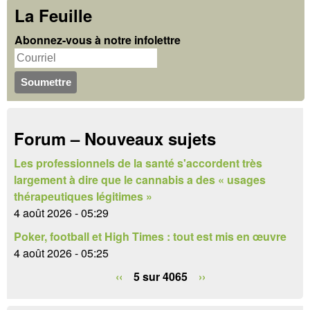
o
c
La Feuille
r
h
Abonnez-vous à notre infolettre
m
e
u
r
c
l
h
a
Forum – Nouveaux sujets
e
i
r
Les professionnels de la santé s'accordent très
r
largement à dire que le cannabis a des « usages
e
thérapeutiques légitimes »
4 août 2026 - 05:29
d
Poker, football et High Times : tout est mis en œuvre
e
4 août 2026 - 05:25
r
‹‹
5 sur 4065
››
e