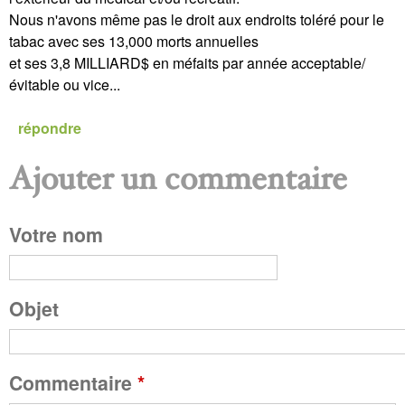
Nous n'avons même pas le droit aux endroits toléré pour le
tabac avec ses 13,000 morts annuelles
et ses 3,8 MILLIARD$ en méfaits par année acceptable/
évitable ou vice...
répondre
Ajouter un commentaire
P
Votre nom
a
g
Objet
e
Commentaire
*
s