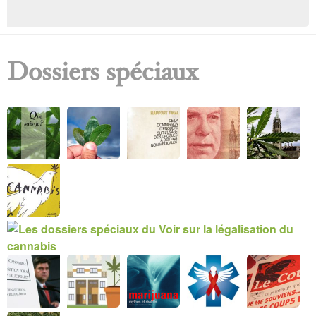
h
e
Dossiers spéciaux