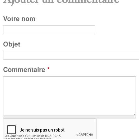
Ajouter un commentaire
P
Votre nom
a
g
Objet
e
Commentaire
*
s