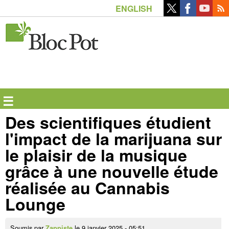
Aller
ENGLISH
au
contenu
principal
☰
Des scientifiques étudient
l'impact de la marijuana sur
le plaisir de la musique
grâce à une nouvelle étude
réalisée au Cannabis
Lounge
Soumis par
le 9 janvier 2025 - 05:51.
Zappiste