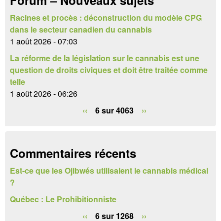
e
i
r
Racines et procès : déconstruction du modèle CPG
r
dans le secteur canadien du cannabis
e
1 août 2026 - 07:03
La réforme de la législation sur le cannabis est une
d
question de droits civiques et doit être traitée comme
e
telle
1 août 2026 - 06:26
r
‹‹
6 sur 4063
››
e
c
h
Commentaires récents
e
Est-ce que les Ojibwés utilisaient le cannabis médical
?
r
Québec : Le Prohibitionniste
c
‹‹
6 sur 1268
››