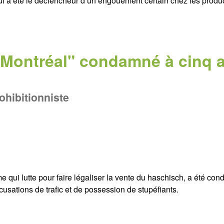
 qui a été le déclencheur d’un engouement certain chez les produ
 Montréal" condamné à cinq 
ohibitionniste
 qui lutte pour faire légaliser la vente du haschisch, a été co
cusations de trafic et de possession de stupéfiants.