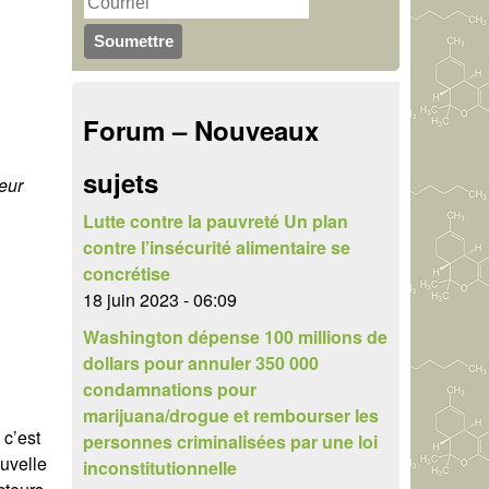
u
r
c
l
h
a
Forum – Nouveaux
e
i
r
sujets
r
eur
e
Lutte contre la pauvreté Un plan
contre l’insécurité alimentaire se
d
concrétise
e
18 juin 2023 - 06:09
Washington dépense 100 millions de
r
dollars pour annuler 350 000
e
condamnations pour
marijuana/drogue et rembourser les
c
 c’est
personnes criminalisées par une loi
h
ouvelle
inconstitutionnelle