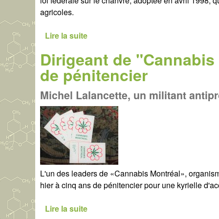
loi fédérale sur le chanvre, adoptée en avril 1998,
u
o
agricoles.
v
n
e
s
Lire la suite
d
l
l
e
l
e
Dirigeant de "Cannabis
L
e
c
de pénitencier
a
é
o
c
c
m
Michel Lalancette, un militant antipr
u
o
b
l
n
a
t
o
t
u
m
r
i
e
e
d
L'un des leaders de «Cannabis Montréal», organisme
u
hier à cinq ans de pénitencier pour une kyrielle d'ac
c
h
Lire la suite
d
a