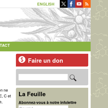
ENGLISH
TACT
Faire un don
R
F
e
o
en ne
c
La Feuille
E, C et
r
h
e,
Abonnez-vous à notre infolettre
m
e