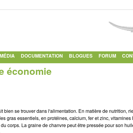
Aller
au
contenu
principal
IMÉDIA
DOCUMENTATION
BLOGUES
FORUM
CON
le économie
t bien se trouver dans l'alimentation. En matière de nutrition, ri
es gras essentiels, en protéines, calcium, fer et zinc, vitamines 
eur du corps. La graine de chanvre peut être pressée pour son huil
.