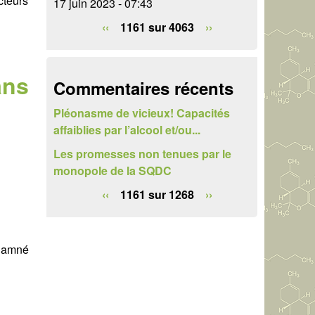
cteurs
17 juin 2023 - 07:43
e
‹‹
1161 sur 4063
››
r
c
ans
h
Commentaires récents
e
Pléonasme de vicieux! Capacités
affaiblies par l’alcool et/ou...
Les promesses non tenues par le
monopole de la SQDC
‹‹
1161 sur 1268
››
ndamné