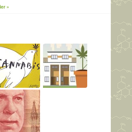
ier »