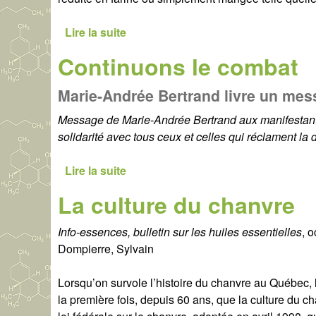
Lire la suite
d
e
Continuons le combat
L
a
Marie-Andrée Bertrand livre un me
g
r
Message de Marie-Andrée Bertrand aux manifestants
a
solidarité avec tous ceux et celles qui réclament la
i
n
Lire la suite
d
e
e
La culture du chanvre
d
C
'
o
Info-essences, bulletin sur les huiles essentielles
, 
u
n
Dompierre, Sylvain
n
t
e
i
Lorsqu’on survole l’histoire du chanvre au Québec,
n
n
la première fois, depuis 60 ans, que la culture du 
o
u