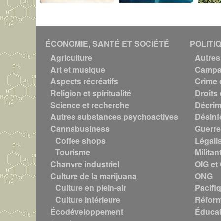
i
s
M
o
ÉCONOMIE, SANTÉ ET SOCIÉTÉ
POLITI
n
Agriculture
Autres 
t
Art et musique
Campag
r
Aspects récréatifs
Crime 
é
Religion et spiritualité
Droits 
a
Science et recherche
Décrim
l
Autres substances psychoactives
Désinf
"
Cannabusiness
Guerre
c
Coffee shops
Légali
o
Tourisme
Militan
n
Chanvre industriel
OIG et
d
Culture de la marijuana
ONG
a
Culture en plein-air
Pacifi
m
Culture intérieure
Réform
n
Écodéveloppement
Éducat
é