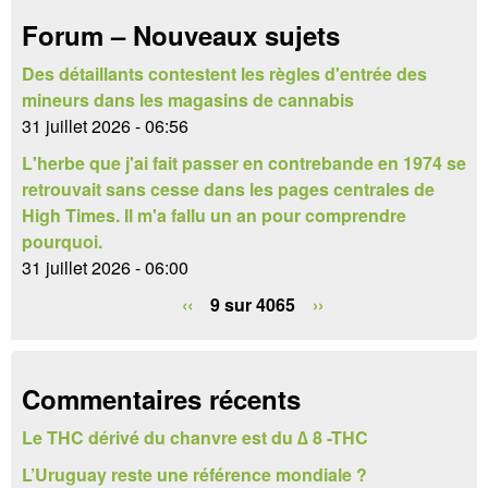
h
a
Forum – Nouveaux sujets
e
i
r
Des détaillants contestent les règles d'entrée des
r
mineurs dans les magasins de cannabis
e
31 juillet 2026 - 06:56
L'herbe que j'ai fait passer en contrebande en 1974 se
d
retrouvait sans cesse dans les pages centrales de
e
High Times. Il m'a fallu un an pour comprendre
pourquoi.
r
31 juillet 2026 - 06:00
e
‹‹
9 sur 4065
››
c
h
Commentaires récents
e
Le THC dérivé du chanvre est du ∆ 8 -THC
r
L’Uruguay reste une référence mondiale ?
c