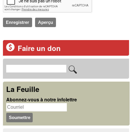
Faire un don
R
F
e
o
c
La Feuille
r
h
Abonnez-vous à notre infolettre
m
e
u
r
c
l