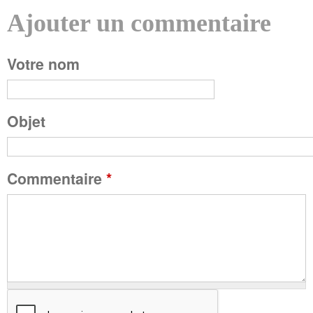
Ajouter un commentaire
P
Votre nom
a
g
Objet
e
Commentaire
*
s