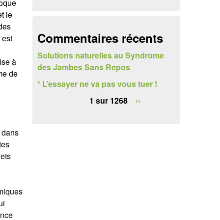
voque
e
t le
r
 des
Commentaires récents
 est
c
Solutions naturelles au Syndrome
h
ise à
des Jambes Sans Repos
me de
e
* L’essayer ne va pas vous tuer !
1 sur 1268
››
i dans
tes
ets
omiques
ui
ance