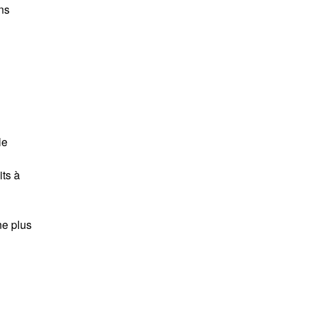
ns
u
le
its à
ne plus