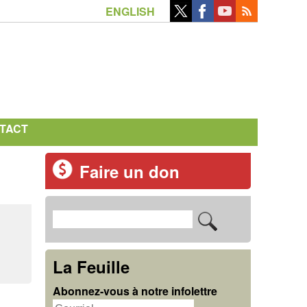
ENGLISH
TACT
Faire un don
R
F
e
o
c
La Feuille
r
h
Abonnez-vous à notre infolettre
m
e