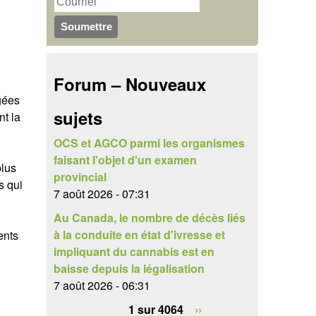
u
r
c
l
h
a
Forum – Nouveaux
e
i
gées
r
sujets
nt la
r
e
OCS et AGCO parmi les organismes
faisant l'objet d'un examen
plus
d
provincial
s qui
e
7 août 2026 - 07:31
Au Canada, le nombre de décès liés
r
à la conduite en état d'ivresse et
ents
e
impliquant du cannabis est en
baisse depuis la légalisation
c
7 août 2026 - 06:31
h
1 sur 4064
››