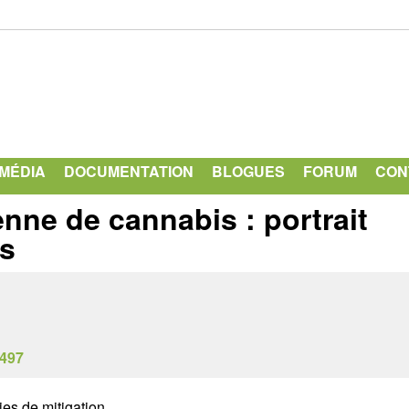
Aller
au
contenu
principal
IMÉDIA
DOCUMENTATION
BLOGUES
FORUM
CON
ne de cannabis : portrait
ns
3497
ies de mitigation