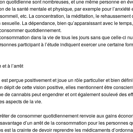
ation quotidienne sont nombreuses, et une même personne en é
on de la santé mentale et physique, par exemple pour l’anxiété e
 sommeil, etc. La concentration, la méditation, le rehaussement
ion sexuelle. La dépendance, bien qu’apparaissant avec le temps,
 consommer quotidiennement.
 consommation dans la vie de tous les jours sans que celle-ci nu
sonnes participant à l’étude indiquent exercer une certaine for
et à l’arrêt
t perçue positivement et joue un rôle particulier et bien défin
n dépit de cette vision positive, elles mentionnent être conscien
ne de cannabis peut engendrer et ont également soulevé des eff
es aspects de la vie.
arrêter de consommer quotidiennement renvoie aux gains écon
ésavantage d’un arrêt de la consommation pour les personnes q
 est la crainte de devoir reprendre les médicaments d’ordonn