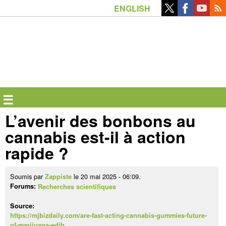
Aller
ENGLISH
au
contenu
principal
☰
L’avenir des bonbons au
cannabis est-il à action
rapide ?
Soumis par
le 20 mai 2025 - 06:09.
Zappiste
Forums:
Recherches scientifiques
Source:
https://mjbizdaily.com/are-fast-acting-cannabis-gummies-future-
of-marijuana-edib…