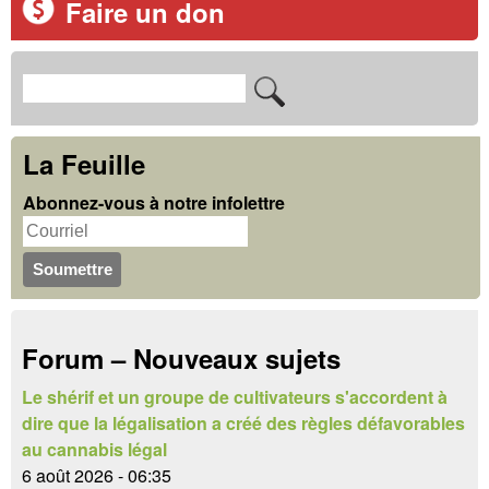
Faire un don
R
F
e
o
c
La Feuille
r
h
Abonnez-vous à notre infolettre
m
e
u
r
c
l
h
a
Forum – Nouveaux sujets
e
i
r
Le shérif et un groupe de cultivateurs s'accordent à
r
dire que la légalisation a créé des règles défavorables
e
au cannabis légal
6 août 2026 - 06:35