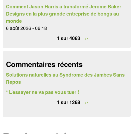
d
Comment Jason Harris a transformé Jerome Baker
e
Designs en la plus grande entreprise de bongs au
monde
r
6 août 2026 - 06:18
e
1 sur 4063
››
c
h
Commentaires récents
e
Solutions naturelles au Syndrome des Jambes Sans
r
Repos
c
* L’essayer ne va pas vous tuer !
h
1 sur 1268
››
e