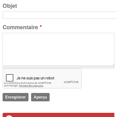
g
Objet
e
Commentaire
*
s