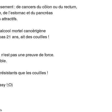
issement : de cancers du côlon ou du rectum,
e, de l’estomac et du pancréas
attractifs.
 alcool mortel cancérigène
as 21 ans, ait des couilles !
e n'est pas une preuve de force.
ible.
résistants que les couilles !
ssy !;O)
e