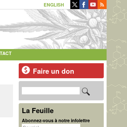
ENGLISH
TACT
Faire un don
R
F
e
o
c
La Feuille
r
h
Abonnez-vous à notre infolettre
m
e