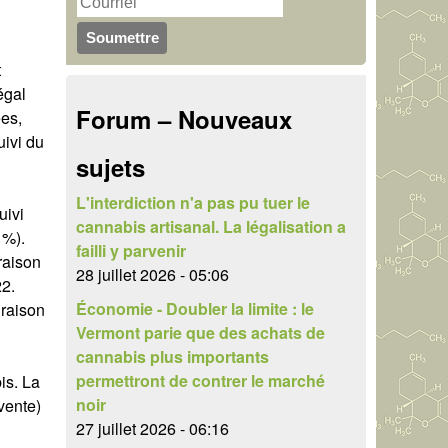
u
r
c
l
t
h
égal
a
Forum – Nouveaux
es,
e
i
uivi du
r
sujets
r
e
L'interdiction n'a pas pu tuer le
uivi
cannabis artisanal. La légalisation a
 %).
d
failli y parvenir
raison
e
28 juillet 2026 - 05:06
22.
Économie - Doubler la limite : le
 raison
r
Vermont parie que des achats de
e
cannabis plus importants
permettront de contrer le marché
is. La
c
noir
vente)
h
27 juillet 2026 - 06:16