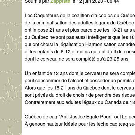
Soumis par
Zappiste
le
12 juin 2023 - 08:44
Les Caqueteurs de la coalition d'alcoolos du Qué
de la criminalisation des adultes légaux du Québec
ont imposé 21 ans et plus parce que les 18-21 ans
du Québec ne sont pas aussi intelligents que les 18
qui ont choisi la légalisation Harmonisation canadi
et les enfants de 6-12 et moins qui ont droit de con
dont le cerveau ne sera complété qu'à 23-25 ans.
Un enfant de 12 ans dont le cerveau ne sera compl
peut consommer de l'alcool et posséder un permis 
Alors que les 18-21 ans du Québec dont le cerveau
sont privés du droit de choisir de prendre des ris
Contrairement aux adultes légaux du Canada de 18-19
Québec de caq "Anti Justice Égale Pour Tout Le pe
À genoux hauteur idéale pour les lèche caq (caq su