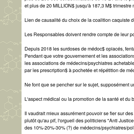
et plus de 20 MILLION$ jusqu'à 187,3 M$ trimestre 
Lien de causalité du choix de la coalition caquiste d
Les Responsables doivent rendre compte de leur poli
Depuis 2018 les surdoses de médoc$ opiacés, fenta
Pendant que votre gouvernement et les associations 
les associations de médecins/psychiatres acheta
par les prescription$ à pochetée et répétition de m
Ne font que se pencher sur le sujet, supposément un
L'aspect médical ou la promotion de la santé et du bi
Il vaudrait mieux assurément pouvoir se fier sur de
plutôt qu'au pif, l'orgueil des politiciens "Anti Jus
des 10%-20%-30% (?) de médecins/psychiatres/polici