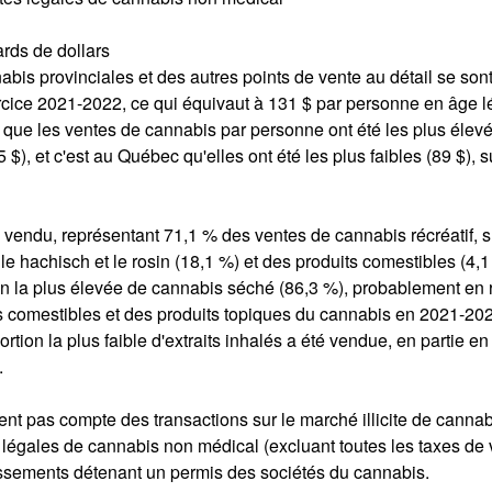
ards de dollars
bis provinciales et des autres points de vente au détail se son
xercice 2021-2022, ce qui équivaut à 131 $ par personne en âge l
que les ventes de cannabis par personne ont été les plus élevé
$), et c'est au Québec qu'elles ont été les plus faibles (89 $), s
 vendu, représentant 71,1 % des ventes de cannabis récréatif, s
le hachisch et le rosin (18,1 %) et des produits comestibles (4,1
on la plus élevée de cannabis séché (86,3 %), probablement en 
its comestibles et des produits topiques du cannabis en 2021-20
tion la plus faible d'extraits inhalés a été vendue, en partie en
.
ent pas compte des transactions sur le marché illicite de cannab
égales de cannabis non médical (excluant toutes les taxes de 
lissements détenant un permis des sociétés du cannabis.