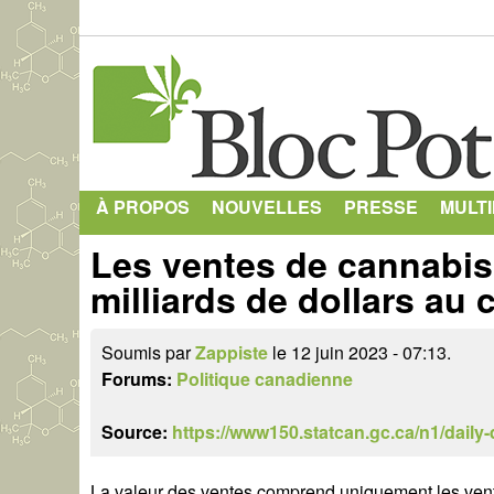
À PROPOS
NOUVELLES
PRESSE
MULT
Les ventes de cannabis r
milliards de dollars au 
Soumis par
Zappiste
le 12 juin 2023 - 07:13.
Forums:
Politique canadienne
Source:
https://www150.statcan.gc.ca/n1/daily
La valeur des ventes comprend uniquement les ven