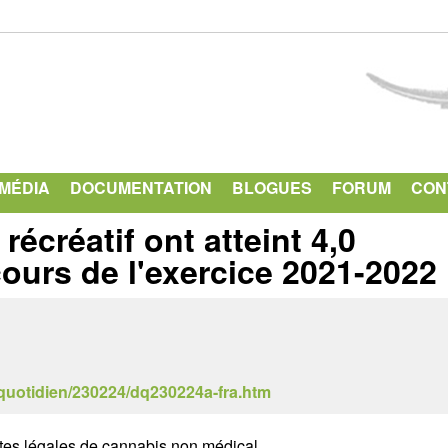
Aller
au
contenu
principal
IMÉDIA
DOCUMENTATION
BLOGUES
FORUM
CON
écréatif ont atteint 4,0
cours de l'exercice 2021-2022
-quotidien/230224/dq230224a-fra.htm
tes légales de cannabis non médical