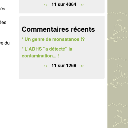
e
‹‹
11 sur 4064
››
gés
r
ées
c
Commentaires récents
h
* Un genre de monsatanos !?
ée du
e
* L'ADHS "a détecté" la
contamination... !
‹‹
11 sur 1268
››