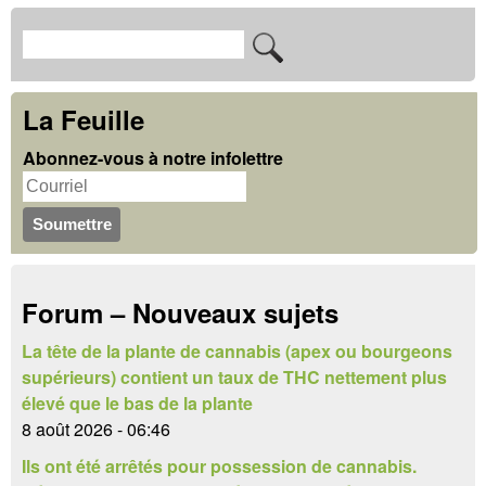
e
R
F
s
e
o
c
La Feuille
r
h
Abonnez-vous à notre infolettre
m
e
u
r
c
l
h
a
Forum – Nouveaux sujets
e
i
r
La tête de la plante de cannabis (apex ou bourgeons
r
supérieurs) contient un taux de THC nettement plus
e
élevé que le bas de la plante
8 août 2026 - 06:46
d
Ils ont été arrêtés pour possession de cannabis.