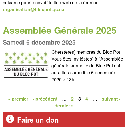
suivante pour recevoir le lien web de la réunion :
organisation@blocpot.qc.ca
Assemblée Générale 2025
Samedi 6 décembre 2025
Chers(ères) membres du Bloc Pot
Vous êtes invités(es) à l'Assemblée
générale annuelle du Bloc Pot qui
aura lieu samedi le 6 décembre
2025 à 13h.
« premier
‹ précédent
…
2
3
4
…
suivant ›
P
dernier »
a
Faire un don
g