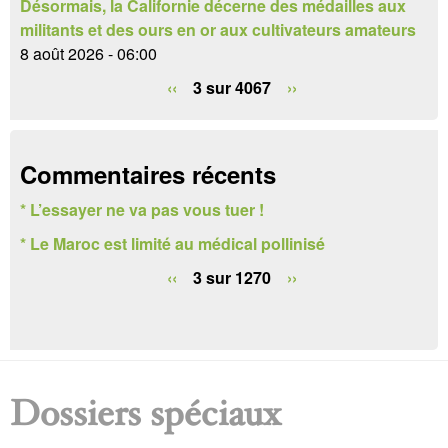
e
Désormais, la Californie décerne des médailles aux
militants et des ours en or aux cultivateurs amateurs
r
8 août 2026 - 06:00
e
‹‹
3 sur 4067
››
c
h
Commentaires récents
e
* L’essayer ne va pas vous tuer !
r
* Le Maroc est limité au médical pollinisé
c
‹‹
3 sur 1270
››
h
e
Dossiers spéciaux